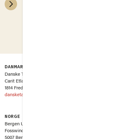
>
DANMARK
SVERIGE
Danske Taler
Uppsala Universitet
Carit Etlars Vej 3, st.
Thunbergsvägen 3P
1814 Frederiksberg C
751 26 Uppsala
dansketaler.dk
svenskatal.se
NORGE
Om
Bergen Universitet
Fosswinckels gate 6
5007 Bergen