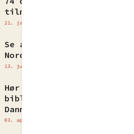
74 danske klasser
tilmeldt
21. jan 2025
Se alle talerne fra
Nordisk Talefest 2024
13. jun 2024
Hør unge taletalenter på
biblioteker i hele
Danmark
03. apr 2024