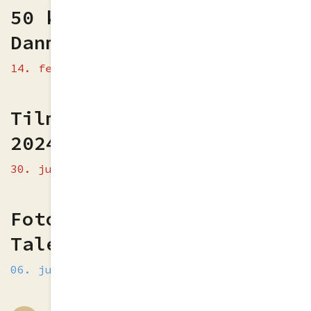
50 klasser tilmeldt i
Danmark
14. feb 2024
Tilmelding til Talefest
2024 åben i Danmark
30. jun 2023
Foton från Nordisk
Talefest 2023 del 2
06. jun 2023