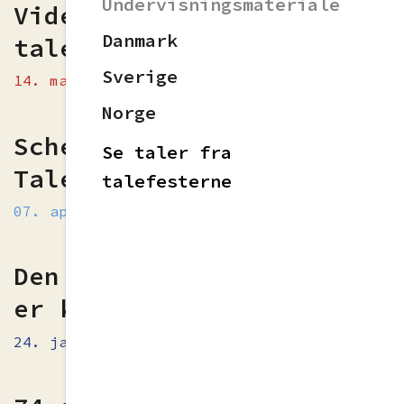
Undervisningsmateriale
Video af over 50 danske
Danmark
taler online
Sverige
14. maj 2025
Norge
Schema för Nordisk
Se taler fra
Talefest 2025
talefesterne
07. apr 2025
Den norske delegasjonen
er klare for Uppsala
24. jan 2025