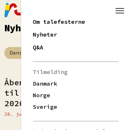
Om talefesterne
Nyheter
Nyheter
Q&A
Dansk
Norsk
Svenska
Tilmelding
Åbent for tilmeldinger
Danmark
til det danske forløb
Norge
2026
Sverige
28. jul 2025